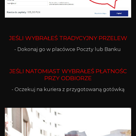
JEŚLI WYBRAŁEŚ TRADYCYJNY PRZELEW
- Dokonaj go w placówce Poczty lub Banku
JEŚLI NATOMIAST WYBRAŁEŚ PŁATNOŚC
PRZY ODBIORZE
- Oczekuj na kuriera z przygotowaną gotówką