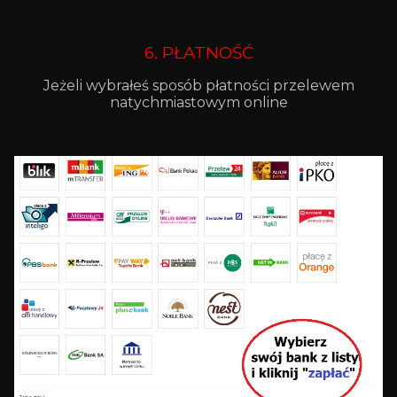
6. PŁATNOŚĆ
Jeżeli wybrałeś sposób płatności przelewem
natychmiastowym online