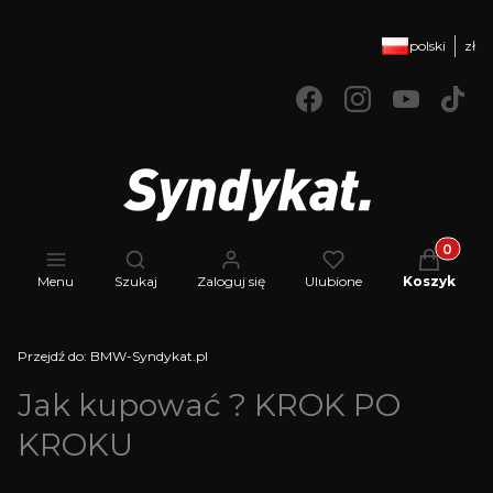
polski
zł
Produkty 
Otwórz wyszukiwarkę
Menu
Szukaj
Zaloguj się
Ulubione
Koszyk
Przejdź do:
BMW-Syndykat.pl
Jak kupować ? KROK PO
KROKU