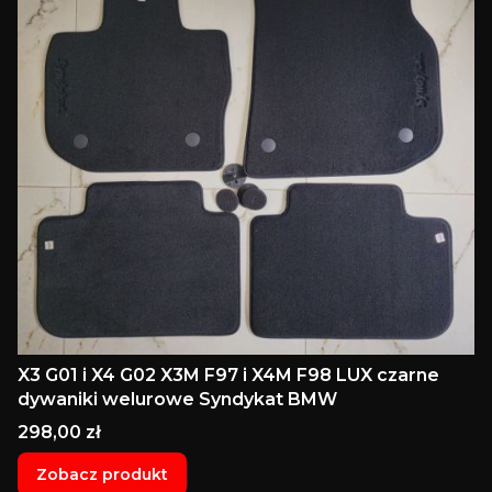
X3 G01 i X4 G02 X3M F97 i X4M F98 LUX czarne
dywaniki welurowe Syndykat BMW
Cena
298,00 zł
Zobacz produkt