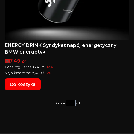
ENERGY DRINK Syndykat napój energetyczny
BMW energetyk
Cena promocyjna
7,49 zł
Cena regularna:
8,49 zł
-12%
Najniższa cena:
8,49 zł
-12%
Do koszyka
Strona
z 1