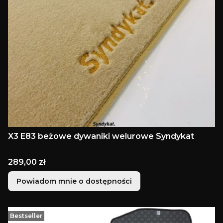
X3 E83 beżowe dywaniki welurowe Syndykat
Cena
289,00 zł
Powiadom mnie o dostępności
Bestseller