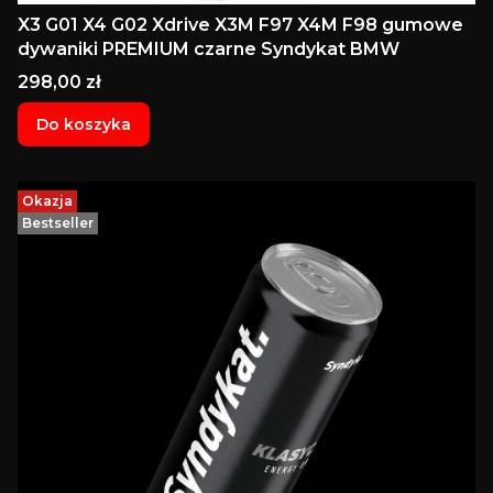
X3 G01 X4 G02 Xdrive X3M F97 X4M F98 gumowe
dywaniki PREMIUM czarne Syndykat BMW
Cena
298,00 zł
Do koszyka
Okazja
Bestseller