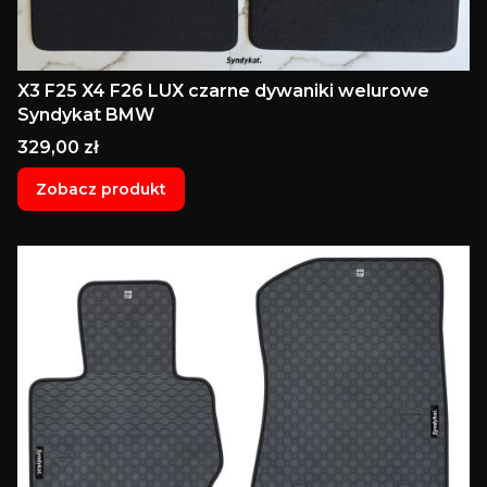
X3 F25 X4 F26 LUX czarne dywaniki welurowe
Syndykat BMW
Cena
329,00 zł
Zobacz produkt