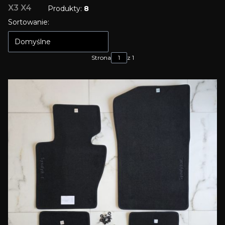
X3 X4
Produkty:
8
Lista produktów
Sortowanie:
Domyślne
Strona
z 1