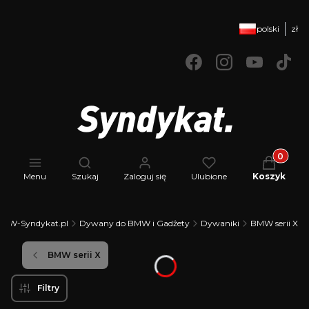
polski
zł
Produkty 
Otwórz wyszukiwarkę
Menu
Szukaj
Zaloguj się
Ulubione
Koszyk
MW-Syndykat.pl
Dywany do BMW i Gadżety
Dywaniki
BMW serii X
BMW serii X
Filtry