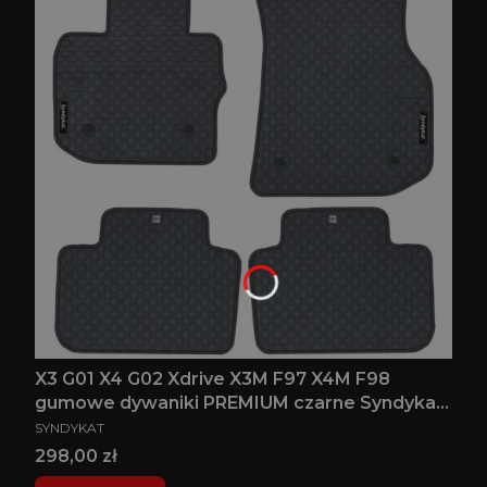
X3 G01 X4 G02 Xdrive X3M F97 X4M F98
gumowe dywaniki PREMIUM czarne Syndykat
PRODUCENT
BMW
SYNDYKAT
Cena
298,00 zł