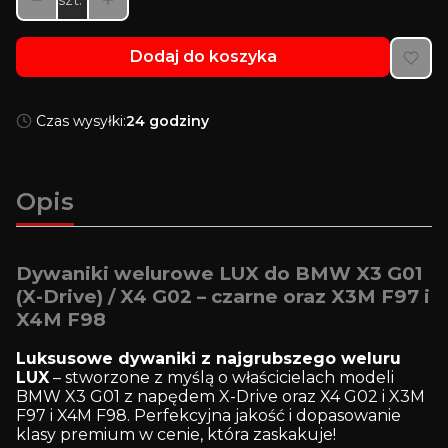
szt.
Dodaj do koszyka
Czas wysyłki:
24 godziny
Opis
Dywaniki welurowe LUX do BMW X3 G01
(X-Drive) / X4 G02 – czarne oraz
X3M F97 i
X4M F98
Luksusowe dywaniki z najgrubszego weluru
LUX
– stworzone z myślą o właścicielach modeli
BMW X3 G01 z napędem X-Drive oraz X4 G02 i X3M
F97 i X4M F98. Perfekcyjna jakość i dopasowanie
klasy premium w cenie, która zaskakuje!