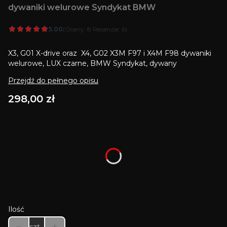
dywaniki welurowe Syndykat BMW
5.00
(Oceny: 8 Recenzje: 6)
X3, G01 X-drive oraz X4, G02 X3M F97 i X4M F98 dywaniki
welurowe, LUX czarne, BMW Syndykat, dywany
Przejdź do pełnego opisu
Cena
298,00 zł
Wybierz wariant produktu:
Poszczególne warianty mogą różnić się ceną
*
Kolor haftu
Wybierz
Ilość