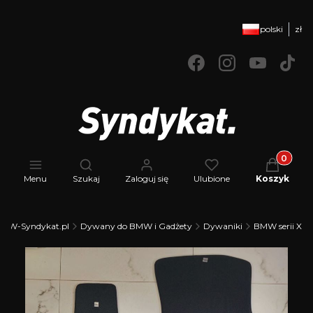
polski
zł
Produkty 
Otwórz wyszukiwarkę
Menu
Szukaj
Zaloguj się
Ulubione
Koszyk
MW-Syndykat.pl
Dywany do BMW i Gadżety
Dywaniki
BMW serii X