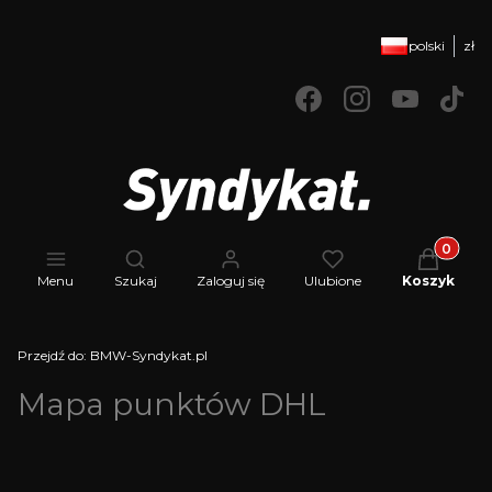
polski
zł
Produkty 
Otwórz wyszukiwarkę
Menu
Szukaj
Zaloguj się
Ulubione
Koszyk
Przejdź do:
BMW-Syndykat.pl
Mapa punktów DHL