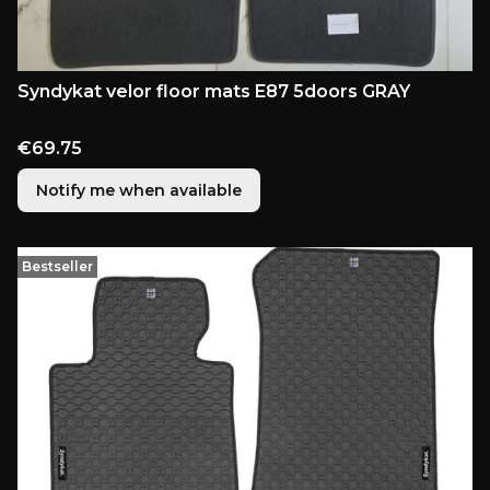
Syndykat velor floor mats E87 5doors GRAY
Price
€69.75
Notify me when available
Bestseller