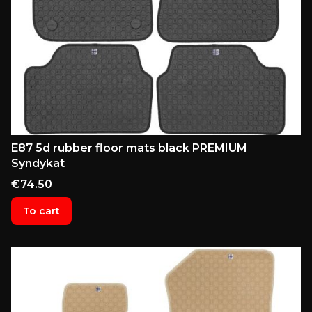
E87 5d rubber floor mats black PREMIUM
Syndykat
Price
€74.50
To cart