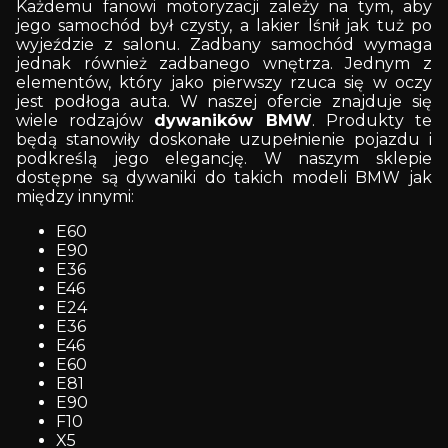
Każdemu fanowi motoryzacji zależy na tym, aby
jego samochód był czysty, a lakier lśnił jak tuż po
wyjeździe z salonu. Zadbany samochód wymaga
jednak również zadbanego wnętrza. Jednym z
elementów, który jako pierwszy rzuca się w oczy
jest podłoga auta. W naszej ofercie znajduje się
wiele rodzajów
dywaników BMW
. Produkty te
będą stanowiły doskonałe uzupełnienie pojazdu i
podkreślą jego elegancję. W naszym sklepie
dostępne są dywaniki do takich modeli BMW jak
między innymi:
E60
E90
E36
E46
E24
E36
E46
E60
E81
E90
F10
X5