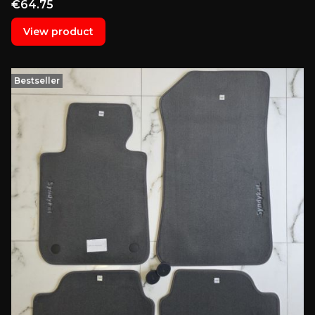
Price
€64.75
View product
Bestseller