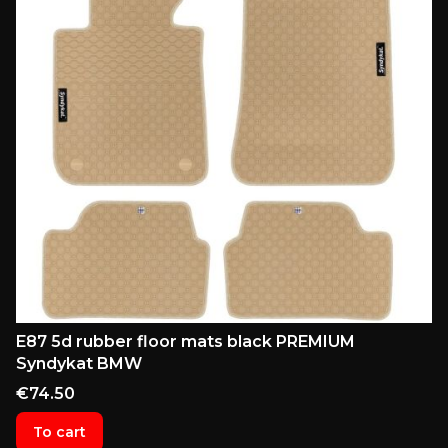
E87 5d rubber floor mats black PREMIUM
Syndykat BMW
Price
€74.50
To cart