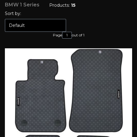
BMW 1 Series
Products:
15
List of products
Sort by:
Default
Page
out of 1