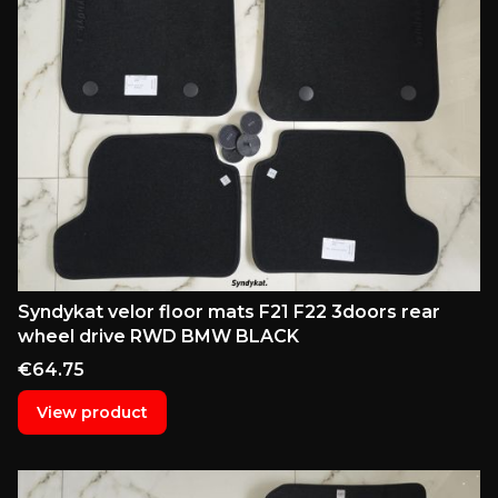
Syndykat velor floor mats F21 F22 3doors rear
wheel drive RWD BMW BLACK
Price
€64.75
View product