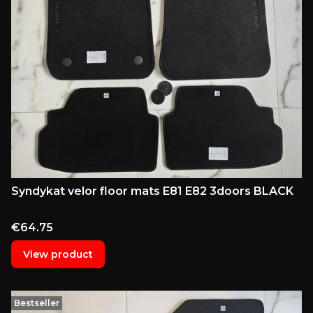
Syndykat velor floor mats E81 E82 3doors BLACK
Price
€64.75
View product
Bestseller