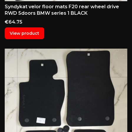
Syndykat velor floor mats F20 rear wheel drive
RWD 5doors BMW series 1 BLACK
Price
€64.75
View product