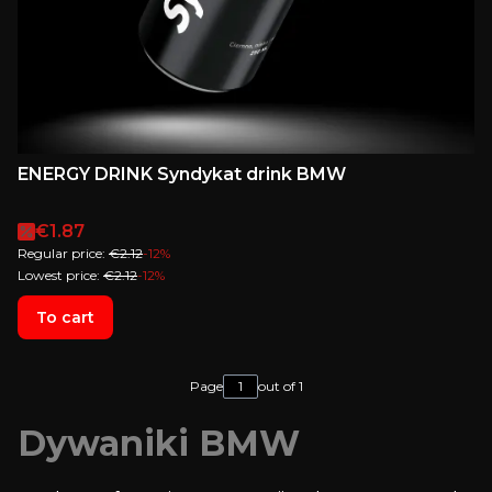
ENERGY DRINK Syndykat drink BMW
Promotional price
€1.87
Regular price:
€2.12
-12%
Lowest price:
€2.12
-12%
To cart
Page
out of 1
Dywaniki BMW