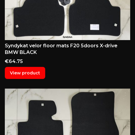
Syndykat velor floor mats F20 5doors X-drive
BMW BLACK
Price
€64.75
View product