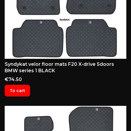
Syndykat velor floor mats F20 X-drive 5doors
BMW series 1 BLACK
Price
€74.50
To cart