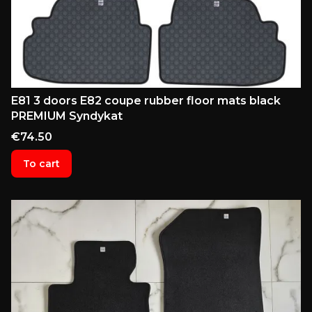
E81 3 doors E82 coupe rubber floor mats black
PREMIUM Syndykat
Price
€74.50
To cart