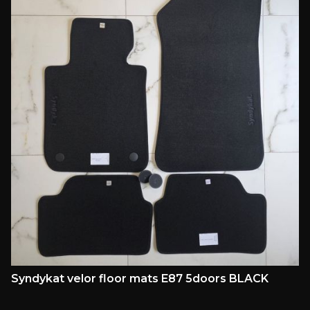
Syndykat velor floor mats E87 5doors BLACK