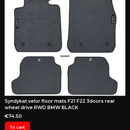
Syndykat velor floor mats F21 F22 3doors rear
wheel drive RWD BMW BLACK
Price
€74.50
To cart