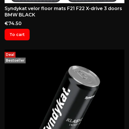
Syndykat velor floor mats F21 F22 X-drive 3 doors
BMW BLACK
Price
€74.50
To cart
Deal
Bestseller