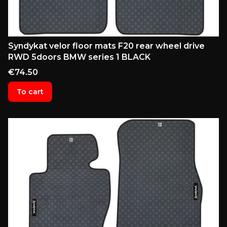
Syndykat velor floor mats F20 rear wheel drive
RWD 5doors BMW series 1 BLACK
Price
€74.50
To cart