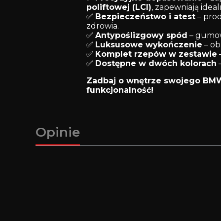
poliftowej (LCI)
, zapewniają idea
✅
Bezpieczeństwo i atest
– pro
zdrowia.
✅
Antypoślizgowy spód
– gumow
✅
Luksusowe wykończenie
– ob
✅
Komplet rzepów w zestawie
–
✅
Dostępne w dwóch kolorach
–
Zadbaj o wnętrze swojego BMW F
funkcjonalność!
Opinie