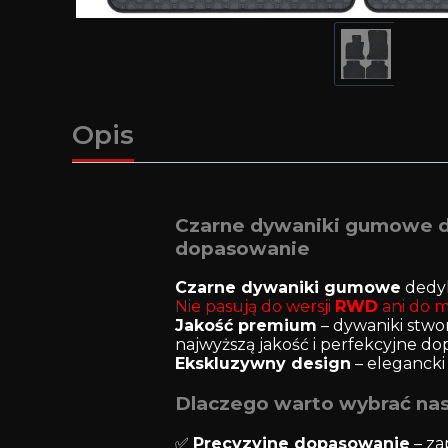
Opis
Czarne dywaniki gumowe do
dopasowanie
Czarne dywaniki gumowe
dedy
Nie pasują do wersji
RWD
ani do 
Jakość premium
– dywaniki stw
najwyższą jakość i perfekcyjne do
Ekskluzywny design
– eleganck
Dlaczego warto wybrać na
✅
Precyzyjne dopasowanie
– za