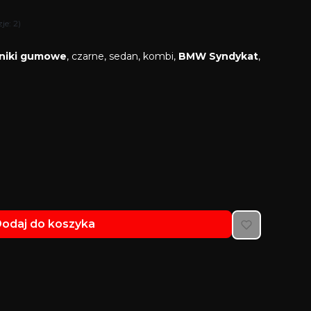
je: 2)
niki gumowe
, czarne, sedan, kombi,
BMW Syndykat
,
odaj do koszyka