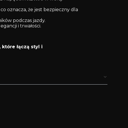
, co oznacza, że jest bezpieczny dla
ików podczas jazdy.
egancji i trwałości.
tóre łączą styl i