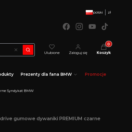
polski
zł
Produkty w kos
Wyczyść
Szukaj
Ulubione
Zaloguj się
Koszyk
odukty
Prezenty dla fana BMW
Promocje
zarne Syndykat BMW
I Xdrive gumowe dywaniki PREMIUM czarne