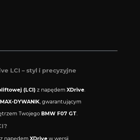
LCI – styl i precyzyjne
liftowej (LCI)
z napędem
XDrive
.
MAX-DYWANIK
, gwarantującym
wnętrzem Twojego
BMW F07 GT
.
CI?
z napędem
XDrive
w wersji