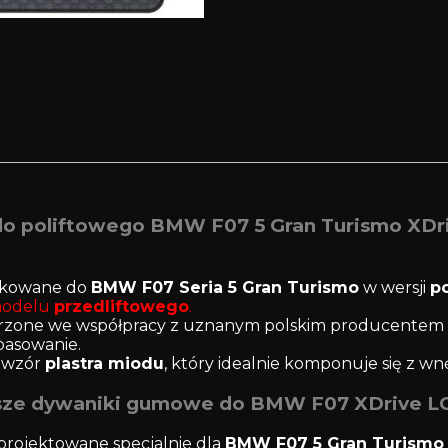
 poliftowego BMW F07 5 Gran Turismo XDrive 
kowane do
BMW F07 Seria 5 Gran Turismo
w wersji
po
modelu
przedliftowego
.
orzone we współpracy z uznanym polskim producentem
pasowanie.
i wzór
plastra miodu
, który idealnie komponuje się z 
sze dywaniki gumowe do BMW F07 XDrive L
projektowane specjalnie dla
BMW F07 5 Gran Turismo