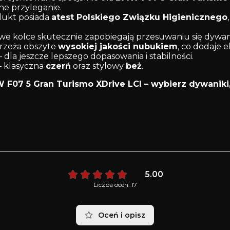
lne przyleganie.
dukt posiada
atest Polskiego Związku Higienicznego
e kolce skutecznie zapobiegają przesuwaniu się dywan
rzeża obszyte
wysokiej jakości nubukiem
, co dodaje el
 dla jeszcze lepszego dopasowania i stabilności.
 klasyczna
czerń
oraz stylowy
beż
.
07 5 Gran Turismo XDrive LCI – wybierz dywaniki, k
5.00
Liczba ocen: 17
Oceń i opisz