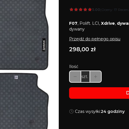
5.00
(Oceny: 17 Recenz
F07
, Polift. LCI,
Xdrive
,
dywa
dywany
Przejdź do pełnego opisu
Cena
298,00 zł
Ilość
szt.
D
Czas wysyłki:
24 godziny