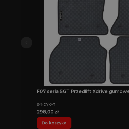
F07 seria 5GT Przedlift Xdrive gumo
PRODUCENT
SYNDYKAT
Cena
298,00 zł
Do koszyka