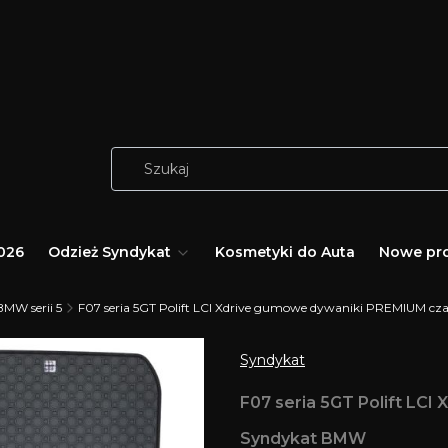
026
Odzież Syndykat
Kosmetyki do Auta
Nowe pr
BMW serii 5
F07 seria 5GT Polift LCI Xdrive gumowe dywaniki PREMIUM c
Syndykat
F07 seria 5GT Polift LC
Syndykat BMW