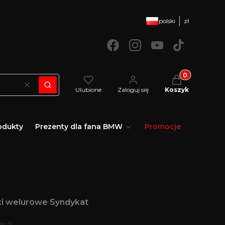
polski
zł
Produkty w kos
Wyczyść
Szukaj
Ulubione
Zaloguj się
Koszyk
odukty
Prezenty dla fana BMW
Promocje
i welurowe Syndykat
e: 5)