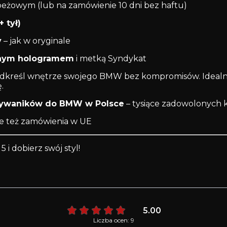
eżowym (lub na zamówienie 10 dni bez haftu)
 tył)
y
– jak w oryginale
lnym hologramem
i metką Syndykat
dkreśl wnętrze swojego BMW bez kompromisów. Idealn
.
 dywaników do BMW w Polsce
– tysiące zadowolonych k
ne też zamówienia w UE
 i dobierz swój styl!
5.00
Liczba ocen: 9