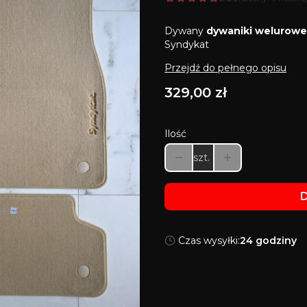
Dywany
dywaniki welurowe
Syndykat
Przejdź do pełnego opisu
Cena
329,00 zł
Ilość
szt.
D
Czas wysyłki:
24 godziny