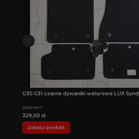
G30 G31 czarne dywaniki welurowe LUX Syn
PRODUCENT
SYNDYKAT
Cena
329,00 zł
Zobacz produkt