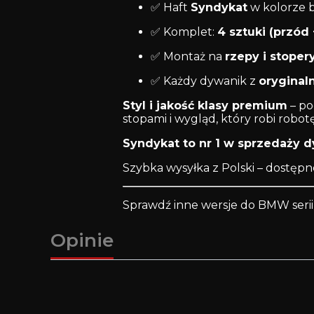
✅ Haft
Syndykat
w kolorze b
✅ Komplet:
4 sztuki (przód +
✅ Montaż na
rzepy i stoper
✅ Każdy dywanik z
orygina
Styl i jakość klasy premium
– po
stopami i wygląd, który robi robotę
Syndykat to nr 1 w sprzedaży
Szybka wysyłka z Polski – dostęp
Sprawdź inne wersje do BMW serii 5
Opinie