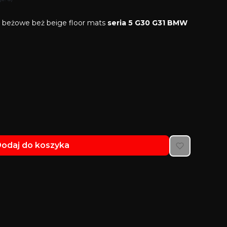
beżowe beż beige floor mats
seria 5 G30 G31 BMW
odaj do koszyka