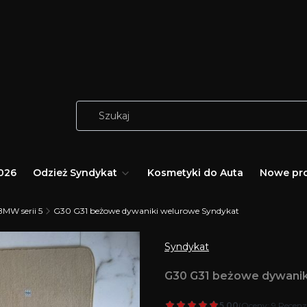
026
Odzież Syndykat
Kosmetyki do Auta
Nowe pr
BMW serii 5
G30 G31 beżowe dywaniki welurowe Syndykat
Syndykat
G30 G31 beżowe dywanik
5.00
(Oceny: 9 Recenzj