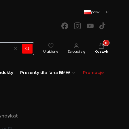
polski
zł
Produkty w kos
Wyczyść
Szukaj
Ulubione
Zaloguj się
Koszyk
odukty
Prezenty dla fana BMW
Promocje
yndykat
zje: 12)