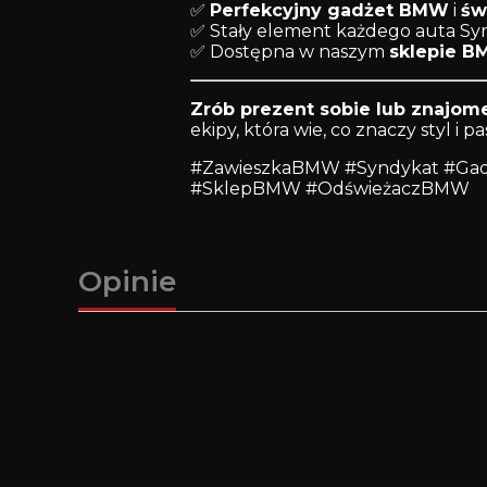
✅
Perfekcyjny gadżet BMW
i
św
✅ Stały element każdego auta S
✅ Dostępna w naszym
sklepie B
Zrób prezent sobie lub znajo
ekipy, która wie, co znaczy styl i pas
#ZawieszkaBMW #Syndykat #Ga
#SklepBMW #OdświeżaczBMW
Opinie