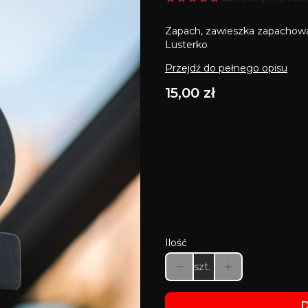
Zapach, zawieszka zapachowa
Lusterko
Przejdź do pełnego opisu
Cena
15,00 zł
Wybierz wariant produkt
Poszczególne warianty mogą 
*
Zawieszki
Wybierz
Ilość
szt.
D