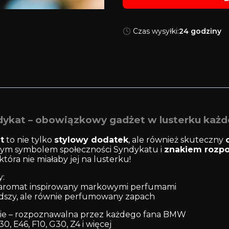
Czas wysyłki:
24 godziny
ykat – obowiązkowy gadżet w lusterku każ
t
to nie tylko
stylowy dodatek
, ale również skuteczny
utnym symbolem społeczności Syndykatu i
znakiem rozp
 która nie miałaby jej na lusterku!
:
i aromat inspirowany markowymi perfumami
słodszy, ale równie perfumowany zapach
ie – rozpoznawalna przez każdego fana BMW
, E46, F10, G30, Z4 i więcej