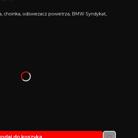
, choinka, odświeżacz powietrza, BMW Syndykat,
u:
różnić się ceną
odaj do koszyka