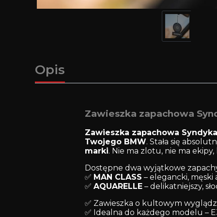
Opis
Zawieszka zapachowa Synd
Zawieszka zapachowa Syndyka
Twojego BMW
. Stała się absol
marki
. Nie ma zlotu, nie ma ekipy,
Dostępne dwa wyjątkowe zapachy
✅
MAN CLASS
– elegancki, męsk
✅
AQUARELLE
– delikatniejszy, 
✅ Zawieszka o kultowym wyglądz
✅ Idealna do każdego modelu – E30