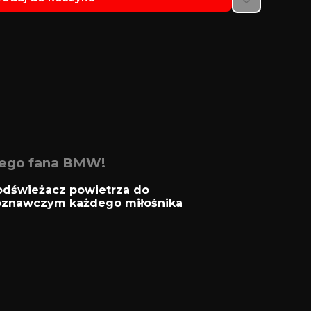
dego fana BMW!
odświeżacz powietrza do
oznawczym każdego miłośnika