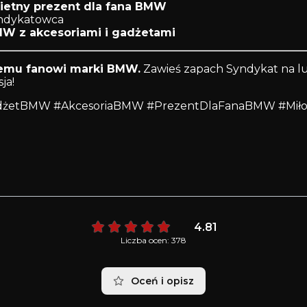
ietny prezent dla fana BMW
yndykatowca
MW z akcesoriami i gadżetami
memu fanowi marki BMW.
Zawieś zapach Syndykat na lu
ja!
dżetBMW #AkcesoriaBMW #PrezentDlaFanaBMW #Mił
4.81
Liczba ocen: 378
Oceń i opisz