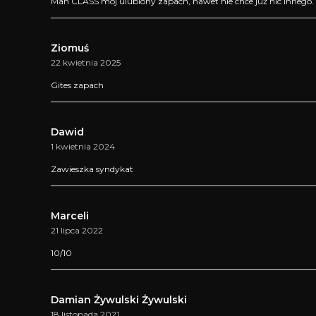
Man CLASS mój ulubiony zapach, nawet nie chce już nic innego.
Ziomuś
22 kwietnia 2025
Gites zapach
Dawid
1 kwietnia 2024
Zawieszka syndykat
Marceli
21 lipca 2022
10/10
Damian Żywulski Żywulski
18 listopada 2021