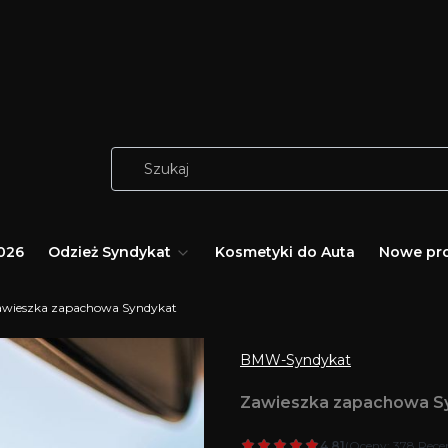
026
Odzież Syndykat
Kosmetyki do Auta
Nowe pr
awieszka zapachowa Syndykat
BMW-Syndykat
Zawieszka zapachowa S
4.81
(Oceny: 378 Recen